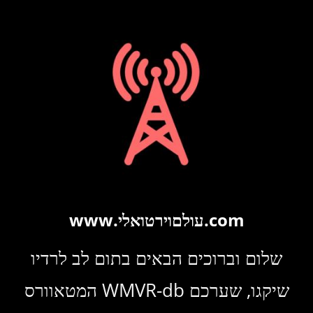
TIAL
EB3
UNDS
4/7
www.עולםוירטואלי.com
שלום וברוכים הבאים בתום לב לרדיו
המטאוורס WMVR-db שיקגו, שערכם